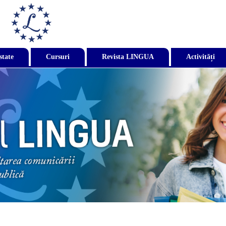
state
Cursuri
Revista LINGUA
Activități