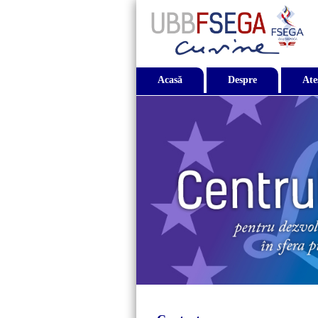
Acasă
Despre
Ate